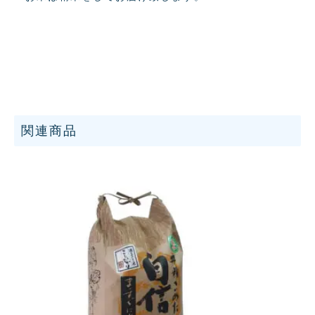
キ
ロ
(配
送
料・
箱
関連商品
代
込
み)
個