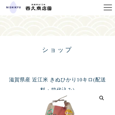
toggle
naviga
ショップ
滋賀県産 近江米 きぬひかり10キロ(配送
料・箱代込み)