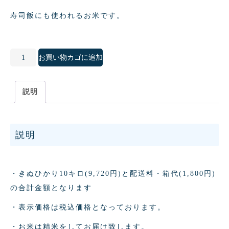
寿司飯にも使われるお米です。
滋
お買い物カゴに追加
賀
県
説明
産
近
江
説明
米
き
ぬ
・きぬひかり10キロ(9,720円)と配送料・箱代(1,800円)
ひ
の合計金額となります
か
・表示価格は税込価格となっております。
り
10
・お米は精米をしてお届け致します。